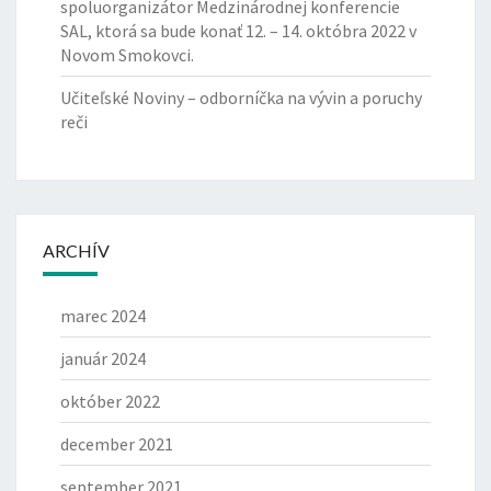
spoluorganizátor Medzinárodnej konferencie
I
SAL, ktorá sa bude konať 12. – 14. októbra 2022 v
N
Novom Smokovci.
Á
R
Učiteľské Noviny – odborníčka na vývin a poruchy
O
reči
D
N
E
J
K
O
ARCHÍV
N
F
marec 2024
E
R
január 2024
E
N
október 2022
C
I
december 2021
E
september 2021
S