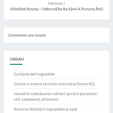
PREVIOUS
S
Učiteľské Noviny – Odborníčka Na Vývin A Poruchy Reči
P
O
L
U
O
Comments are closed.
R
G
A
N
OBSAH
I
Z
Á
Európsky deň logopédie
T
O
Oznam o zmene termínu stretnutia členov KŠL
R
M
Inovačné vzdelávanie v oblasti porúch plynulosti
E
reči: zajakavosť, brblavosť.
D
Komora školských logopédov je opäť
Z