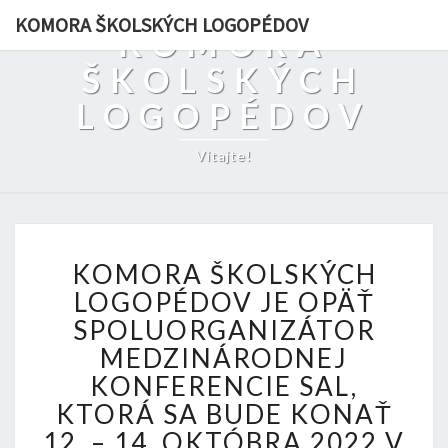
KOMORA ŠKOLSKÝCH LOGOPÉDOV
KOMORA
ŠKOLSKÝCH
LOGOPÉDOV
Vitajte!
K
KOMORA ŠKOLSKÝCH
O
M
LOGOPÉDOV JE OPÄŤ
O
SPOLUORGANIZÁTOR
R
MEDZINÁRODNEJ
A
KONFERENCIE SAL,
Š
K
KTORÁ SA BUDE KONAŤ
O
12. – 14. OKTÓBRA 2022 V