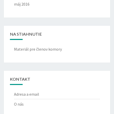
2
máj 2016
.
–
1
4
.
NA STIAHNUTIE
O
K
T
Materiál pre členov komory
Ó
B
R
A
2
KONTAKT
0
2
2
Adresa a email
V
N
O nás
O