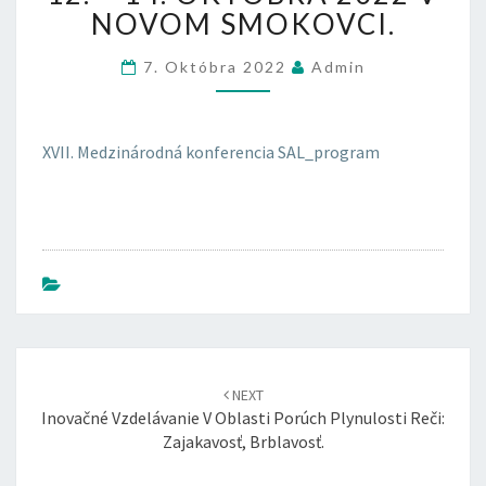
L
NOVOM SMOKOVCI.
S
K
7. Októbra 2022
Admin
Ý
C
H
L
XVII. Medzinárodná konferencia SAL_program
O
G
O
P
É
D
O
V
J
Post
E
NEXT
navigation
O
Inovačné Vzdelávanie V Oblasti Porúch Plynulosti Reči:
P
Zajakavosť, Brblavosť.
Ä
Ť