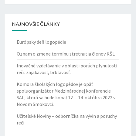
V
O
M
S
NAJNOVŠIE ČLÁNKY
M
O
K
Európsky deň logopédie
O
Oznam o zmene termínu stretnutia členov KŠL
V
C
Inovačné vzdelávanie v oblasti porúch plynulosti
I
reči: zajakavosť, brblavosť.
.
?
Komora školských logopédov je opäť
>
spoluorganizátor Medzinárodnej konferencie
SAL, ktorá sa bude konať 12. – 14. októbra 2022 v
Novom Smokovci.
Učiteľské Noviny – odborníčka na vývin a poruchy
reči