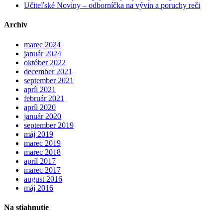
Učiteľské Noviny – odborníčka na vývin a poruchy reči
Archív
marec 2024
január 2024
október 2022
december 2021
september 2021
apríl 2021
február 2021
apríl 2020
január 2020
september 2019
máj 2019
marec 2019
marec 2018
apríl 2017
marec 2017
august 2016
máj 2016
Na stiahnutie