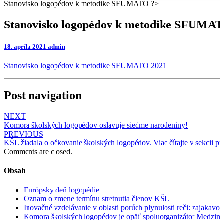
Stanovisko logopédov k metodike SFUMATO ?>
Stanovisko logopédov k metodike SFUM
18. apríla 2021
admin
Stanovisko logopédov k metodike SFUMATO 2021
Post navigation
NEXT
Komora školských logopédov oslavuje siedme narodeniny!
PREVIOUS
KŠL žiadala o očkovanie školských logopédov. Viac čítajte v sekcii p
Comments are closed.
Obsah
Európsky deň logopédie
Oznam o zmene termínu stretnutia členov KŠL
Inovačné vzdelávanie v oblasti porúch plynulosti reči: zajakavo
Komora školských logopédov je opäť spoluorganizátor Medzin