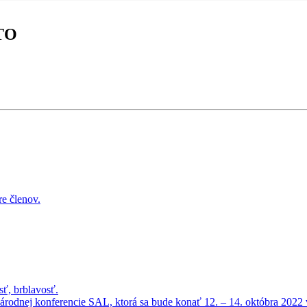
ATO
re členov.
sť, brblavosť.
árodnej konferencie SAL, ktorá sa bude konať 12. – 14. októbra 20