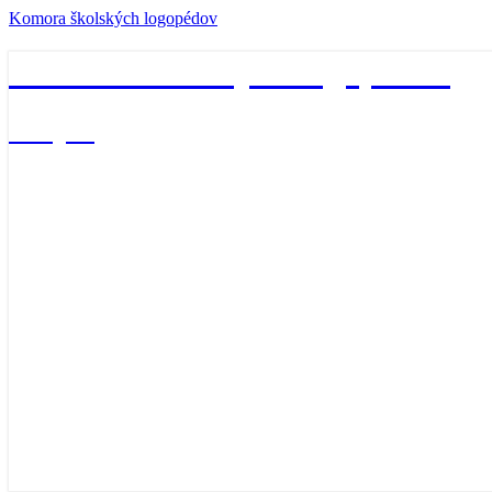
Komora školských logopédov
Komora školských logopédov
Vitajte!